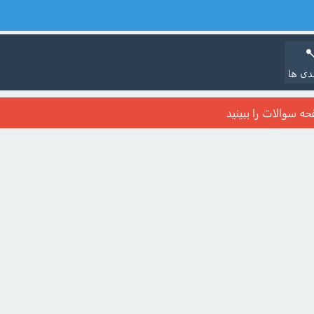
دی ها
حه سوالات را ببینید