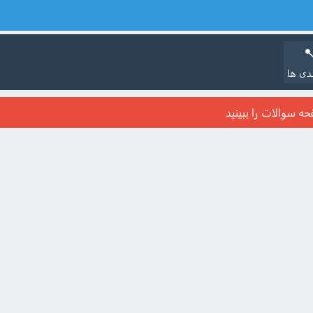
دی ها
حه سوالات را ببینید