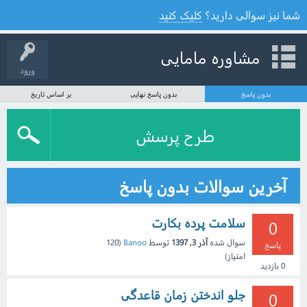
شما نیز سوالی دارید؟
کلیک کنید
مشاوره مامایی
ورود
بدون پاسخ
بدون پاسخ نهایی
بر اساس تاریخ
طرح پرسش
آخرین سوالات بدون پاسخ
سلامت پرده بکارت
0
سوال شده
آذر 3, 1397
توسط
Banoo
(
120
پاسخ
امتیاز)
0
بازدید
جلو اندختن زمان قاعدگی
0