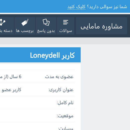
شما نیز سوالی دارید؟
کلیک کنید
مشاوره مامایی
سوالات
بدون پاسخ
برچسب ها
دسته بن
کاربر Loneydell
عضوی به مدت
6 سال (از مهر 22, 1398)
عنوان کاربری:
کاربر عضو
نام کامل:
موقعیت:
وبسایت: