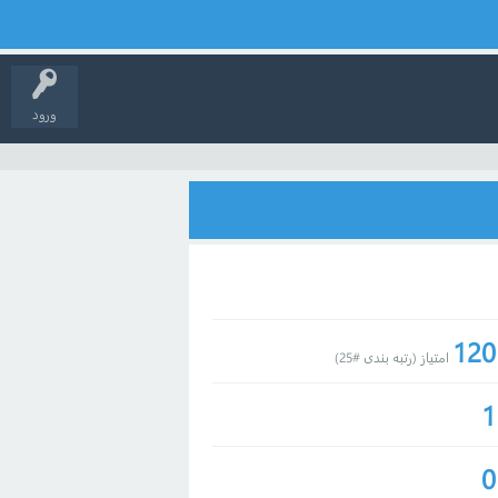
ورود
120
امتیاز (رتبه بندی #
25
)
1
0