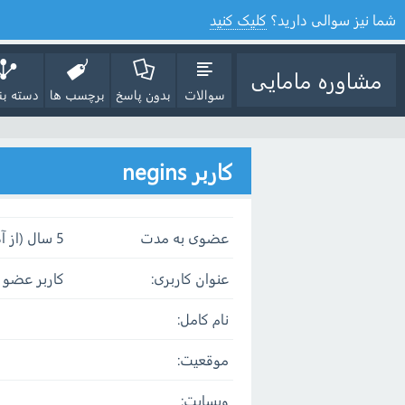
شما نیز سوالی دارید؟
کلیک کنید
مشاوره مامایی
سوالات
بدون پاسخ
برچسب ها
دسته بن
کاربر negins
عضوی به مدت
5 سال (از آذر 30, 1399)
عنوان کاربری:
کاربر عضو
نام کامل:
موقعیت:
وبسایت: