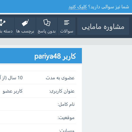
شما نیز سوالی دارید؟
کلیک کنید
مشاوره مامایی
سوالات
بدون پاسخ
برچسب ها
دسته بن
کاربر pariya48
عضوی به مدت
10 سال (از آذر 15, 1394)
عنوان کاربری:
کاربر عضو
نام کامل:
موقعیت:
وبسایت: