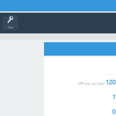
ورود
120
امتیاز (رتبه بندی #
25
)
1
0